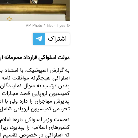
© AP Photo / Tibor Illyes
اشتراک
دولت اسلواکی قرارداد محرمانه ای
به گزارش اسپوتنیک، با استناد 
اسلواکی هیچگونه موافقت نامه م
بدین ترتیب به سوال نمایندگان ج
کمیسیون اروپایی قصد مجازات چ
پذیرش مهاجران را دارد ولی با ا
تحریمی کمیسیون اروپایی شامل
نخست وزیر اسلواکی بارها اعلام 
کشورهای اسلامی را بپذیرد، زیرا 
که اسلواکی در خصوص تقسیم اجب