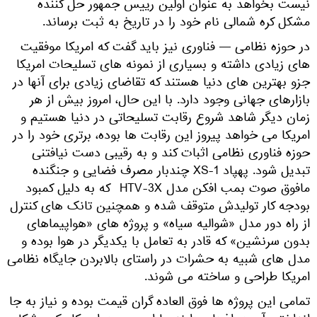
نیست بخواهد به عنوان اولین رییس جمهور حل کننده
مشکل کره شمالی نام خود را در تاریخ به ثبت برساند.
در حوزه نظامی — فناوری نیز باید گفت که امریکا موفقیت
های زیادی داشته و بسیاری از نمونه های تسلیحات امریکا
جزو بهترین های دنیا هستند که تقاضای زیادی برای آنها در
بازارهای جهانی وجود دارد. با این حال، امروز بیش از هر
زمان دیگر شاهد شروع رقابت تسلیحاتی در دنیا هستیم و
امریکا می خواهد پیروز این رقابت ها بوده، برتری خود را در
حوزه فناوری نظامی اثبات کند و به رقیبی دست نیافتنی
تبدیل شود. پهپاد XS-1 چندبار مصرف فضایی و جنگنده
مافوق صوت بمب افکن مدل HTV-3X که به دلیل کمبود
بودجه کار تولیدش متوقف شده و همچنین تانک های کنترل
از راه دور مدل «شوالیه سیاه» و پروژه های «هواپیماهای
بدون سرنشین» که قادر به تعامل با یکدیگر در هوا بوده و
مدل های شبیه به حشرات در راستای بالابردن جایگاه نظامی
امریکا طراحی و ساخته می شوند.
تمامی این پروژه ها فوق العاده گران قیمت بوده و نیاز به جا