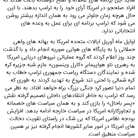
شاید این برنامه های عاقلانه و صلح دوستانه باعث شدند که
افراد صلحجو در امریکا آرای خود را به ترامپ بدهند. با این
حال هرچه زمان جلوتر می رود به همان اندازه بیشتر روشن
می شود که ترامپ برنامه ای برای عمل به وعده های
انتخاباتی ندارد.
اوایل ماه آوریل ایالات متحده امریکا به بهانه های واهی
حملاتی را به پایگاه های هوایی سوریه انجام داد و با گذشت
چند روز اعلام کردند که گروه عملیاتی نیروهای دریایی امریکا
به رهبری ناو هواپیمابر «کارل وینسون» عازم شبه جزیره کره
شده و نمایندگان دستگاه ریاست جمهوری ترامپ خطاب به
کره شمالی با لحنی تند شروع به تهدید کردند به طوری که
تمام دنیا تصور کرد جنگی بزرگ براه خواهد افتاد. به نظر می
رسد که ترامپ به خاطر انتقادهای داخلی تصمیم گرفته نقش
«پسر باحال» را بازی کند و به همان سیاست های خصمانه
و تجاوزکارانه امریکا در سیاست خارجه ادامه بدهد. افزایش
بودجه نظامی امریکا که بی شک در راستای تقویت دخالت
های امریکا در امور سایر کشورها انجام گرفته نیز بر همین
سیاست منطبق است.