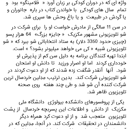
واژه ای که در دوران کودکی بر زبان آورد « فلامینگو» بود و
تمام سال های کودکی با خواندن کتاب در باره جانوران و
یا گردش در طبیعت و یا باغ وحش ها سپری شد.
در سن 11 سالگی از مادرش خواست او را برای شرکت در
شو تلویزیونی مشهور مکزیک « جایزه بزرگ» 64 هزار پسو
(چیزی حدود 3350 دلار) به ستاد انتخاباتی شو ببرد که « شو
تلویزیونی شبیه « کی می خواهد میلیونر بشود؟ » است.
ابتدا تهیه کنندگان برنامه به دلیل سن کم از پذیرش او
خودداری کردند اما او اصرار ورزید تا دانش او امتحان
شود. آنها آنقدر شگفت زده شدند که از او دعوت کردند در
شو تلویزیونی شرکت کند. بدین ترتیب مِدِلین خردسال ترین
شرکت کننده آن شو شد و طی چند هفته روی صحنه
تلویزیون ظاهر شد.
یکی از پروفسورهای دانشکده بیولوژی دانشگاه ملی
مکزیک از دانش و اطلاعات این پسربچه خردسال از پشت
تلویزیون متعجب شد و از او دعوت کرد همراه دیگر
دانشمندان در تحقیقات شرکت کند. در آنجا، مِدِلین که در