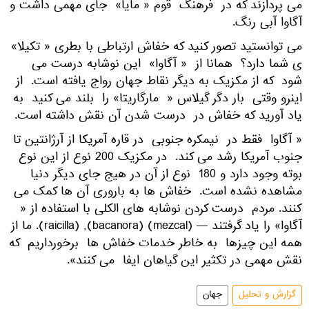
می پردازند که در فرهنگ قوم « مایا» جای مهمی داشت و
آگاوا آبی رنگ.
می توانستید تصور کنید که خفاش ارتباطی با بطری « تکیلا»
ی شما دارد؟ همانا از « آگاوا» این نوشابه درست می
شود که از مکزیک به دیگر نقاط جهان رواج یافته است. از
اینرو وقتی بار دگر گیلاس « مارگاریتا» را بلند می کنید به
یاد آورید که خفاش در درست شدن آن نقش داشته است.
« آگاوا فقط در نیمکره جنوبی در قاره آمریکا از آرژانتین تا
جنوب آمریکا رشد می کند. در مکزیک 200 نوع از این نوع
بوته وجود دارد و 180 نوع از آن در هیج جای دیگر دنیا
مشاهده نشده است. خفاش ها به باروری آن ها کمک می
کنند. مردم درست کردن نوشابه های الکلی با استفاده از «
آگاوا» را یاد گرفتند — (mezcal) (bacanora), (raicilla). ما از
همه این چیزها به خاطر خدمات خفاش ها برخورداریم که
نقش مهمی در تکثیر این گیاهان ایفا می کنند».
گزارش و تحلیل
جهان