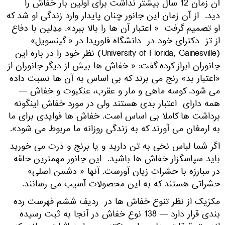
آن زمان 12 سال بیشتر نداشت برای اولین بار خفاش را
دید. از آن زمان این جانور چنان پایدار وارد زندگی او شد که
او تصمیم گرفت « اعتبار آن ها را بالا ببرد». مِدِلین با دفاع
از تز دکترای خود در دانشگاه فلوریدا در « گینسویل»
(University of Florida, Gainesville) نظر خود را در باره این
جانوران ابراز کرده گفت: « خفاش ها بیش از دیگر جانوران از
«اعتبار بد» رنج می برند که بی اساس به آن ها نسبت داده
می شود. کوسه ماهی و مار و عقرب، عنکبوت و خفاش —
همه دارای اعتبار بدی هستند ولی در مورد خفاش اینگونه
برداشت ها کاملا بی اساس است. خفاش ها فوایدی برای ما
به ارمغان می آورند که به زندگی روزانه ما مربوط می شود».
اگر شما لباس نخی به تن دارید و یا برنج و ذرت می خورید
باید سپاسگزار خفاش ها باشید. این جانور مهمترین حلقه
در مبارزه با حشرات زیان آورست. آنها « دشمن اصلی»
حشراتی هستند که به این محصولات آسیب می رسانند.
مکزیک از نظر تنوع خفاش ها در ردیف ششم فهرست رده
بندی قرار دارد — 138 نوع خفاش در آنجا به ثبت رسیده