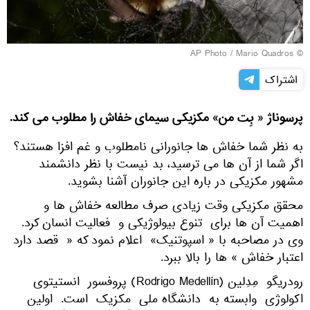
© AP Photo / Mario Quadros
اشتراک
پرسوناژ « بِت من» مکزیکی سیمای خفاش را مطلوب می کند.
به نظر شما خفاش ها جانورانی نامطلوب و غم افزا هستند؟
اگر شما از آن ها می ترسید، بد نیست با نظر دانشمند
مشهور مکزیکی در باره این جانوران آشنا بشوید.
محقق مکزیکی وقت زیادی صرف مطالعه خفاش ها و
اهمیت آن ها برای تنوع بیولوژیکی و فعالیت انسان کرد.
وی در مصاحبه با « اسپوتنیک» اعلام نمود که « قصد دارد
اعتبار خفاش » ها را بالا ببرد.
رودریگو مِدِلین (Rodrigo Medellín) پروفسور انستیتوی
اکولوژی وابسته به دانشگاه ملی مکزیک است. اولین