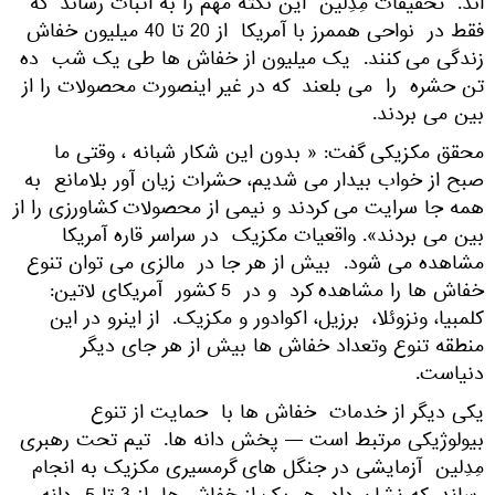
اند. تحقیقات مِدِلین این نکته مهم را به اثبات رساند که
فقط در نواحی هممرز با آمریکا از 20 تا 40 میلیون خفاش
زندگی می کنند. یک میلیون از خفاش ها طی یک شب ده
تن حشره را می بلعند که در غیر اینصورت محصولات را از
بین می بردند.
محقق مکزیکی گفت: « بدون این شکار شبانه ، وقتی ما
صبح از خواب بیدار می شدیم، حشرات زیان آور بلامانع به
همه جا سرایت می کردند و نیمی از محصولات کشاورزی را از
بین می بردند». واقعیات مکزیک در سراسر قاره آمریکا
مشاهده می شود. بیش از هر جا در مالزی می توان تنوع
خفاش ها را مشاهده کرد و در 5 کشور آمریکای لاتین:
کلمبیا، ونزوئلا، برزیل، اکوادور و مکزیک. از اینرو در این
منطقه تنوع وتعداد خفاش ها بیش از هر جای دیگر
دنیاست.
یکی دیگر از خدمات خفاش ها با حمایت از تنوع
بیولوژیکی مرتبط است — پخش دانه ها. تیم تحت رهبری
مِدِلین آزمایشی در جنگل های گرمسیری مکزیک به انجام