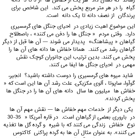
رساند که نشان داد هر یک از خفاش ها از 3 تا 5 دانه
گیاه را در هر متر مربع پخش می کند. این شاخص برای
پرندگان از نصف دانه تا یک دانه است.
این موضوع اهیت زیادی در احیای جنگل های گرمسیری
دارد. وقتی مردم « جنگل ها را دفن می کنند» ، باصطلاح
گیاهان « پیشاهنگ» پدیدار می شوند — آن ها قبل از دیگر
گیاهان رشد می کنند. همانا خفاش ها دانه های آن ها را
پخش می کنند. بدین ترتیب این جانوران کوچک نقش
مهمی در احیای جنگل ها ایفا می کنند.
شاید میوه های گرمسیری را دوست داشته باشید؟ انجیر،
گوآوا، ساپوتا ، آلوی مکزیکی. علت رشد آن ها این است که «
خفاش ها میلیون ها سال دانه های آن ها را در جنگل ها
پخش کردند».
یکی دیگر از خدمات مهم خفاش ها — نقش مهم آن ها
در باروری بعضی از گیاهان است. در قاره آمریکا « 35-30
نوع خفاش زندگی می کنند که با شیره و گرده گل ها تغذیه
می کنند». به عنوان مثال آن ها به گرده پراکنی کاکتوس