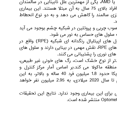
انحطاط ماکولای وابسته به سن یا AMD، یکی از مهمترین علل نابینایی در سالمندان
محسوب می شود و یک پنجم افراد بالای 75 سال به آن مبتلا هستند. این بیماری
کزی سالمند را کاهش می دهد و به دو نوع انحطاط
.
 رسوب چربی و پروتئین در شبکیه چشم بوجود می آید
ه سلول های حساس به نور می شود.
در این عارضه، یک لایه از سلول های اپیتلیال رنگدانه ای شبکیه (RPE) واقع در
ماکولا، تخریب می شوند. سلول های RPE، نقش مهمی در بینایی دارند و سلول های
ای نوری را پشتیبانی می کنند.
یدتر از نوع خشک است، رگ های خونی غیر طبیعی،
نطقه ماکولا می کند.بر اساس آمار مرکز کنترل و
پیشگیری از بیماری ها، در آمریکا حدود 1.8 میلیون فرد 40 ساله و بالاتر، به این
عارضه مبتلا هستند و این رقم تا سال 2020 میلادی، به 2.95 میلیون نفر خواهد
رای این بیماری وجود ندارد. نتایج این تحقیقات