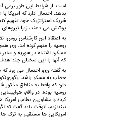
است. از شرایط این طور برمی آی
بدهد. احتمال دارد که امریکا ب
شریک استراتژیک خود تفهیم کند 
پوشش می دهند، زیرا نیروهای دموکرات سوریه 80% ا
به اعتقاد این کارشناس روس، نظ
روسیه را متهم کرده اند. وی همچن
عملکرد اشتباه در سوریه و سایر
که آنها با این سخنان چند هدف 
به گفته وی، احتمال می رود که س
خطاب به مسکو باشد. یگورچنکو
دارد که واقعا به مناطق مذکور 
روسیه بوده. در واقع، هواپیمای
کرده و مشاورین نظامی امریکا هم
بیندازیم، آنوقت باید گفت که 
امریکایی ها مستقیم به ترک ها 