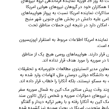
وزارت دفاع روسیه تایید کرده است که روز 28 فوریه نماینده فرماندهی گروه نیروهای
 همکاران خود در گروهان نیروهای هوایی امریکا
ذاکرات نماینده امریکا نسبت به پرواز هواپیماهای
امی علیه داعش در بخش های جنوبی شهر منبج
که امکان دارد در نتیجه این حملات مناطق تحت
نماینده امریکا اطلاعات مربوط به استقرار اپوزیسیون
ه است.
 قرار دارند. هواپیماهای روسی هیچ یک از مناطق
 سوریه را مورد هدف قرار نداده اند.
عاون مدیر انستیتوی مطالعات خاورمیانه و تحقیقات
ه دانشگاه دولتی دوستی ملل، اتهامات وارد شده به
ه مسکو نیستند، بلکه آنکارا را خطاب قرار داده اند.
چند وقت پیش سناتور مک کین به شمال سوریه سفر
ان نیروهای دموکرات سوریه و شخص ژنرال تائون سند
مک کین به آنکارا رفته و با رهبر ترکیه دیدار و گفتگو
رایط متحدین امریکا در بحث سوریه نیز کشیده شده