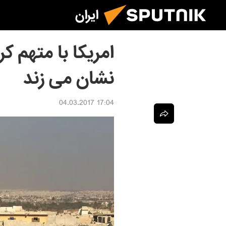
ایران
امریکا با متهم ک
نشان می زند
17:04 04.03.2017