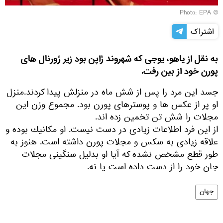
© Photо: EPA
اشتراک
به نقل از ياهو، يوجى كه شهروند ژاپن بود زير ژورنال هاى
پورن خود از بين رفت.
جسد اين مرد را پس از شش ماه در منزلش پيدا كردند.منزل
او پر از عكس ها و پوسترهاى پورن بود. مجموع وزن اين
مجلات را شش تن تخمين زده اند.
از اين فرد اطلاعات زيادى در دست نيست. او مكانيك بوده و
علاقه زيادى به سكس و مجلات پورن داشته است. هنوز به
طور قطع مشخص نشده كه آيا او بدليل سنگينى مجلات
جان خود را از دست داده است يا نه.
جهان