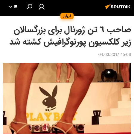
IR
ایران
صاحب ٦ تن ژورنال براى بزرگسالان
زير كلكسيون پورنوگرافيش كشته شد
15:06 04.03.2017