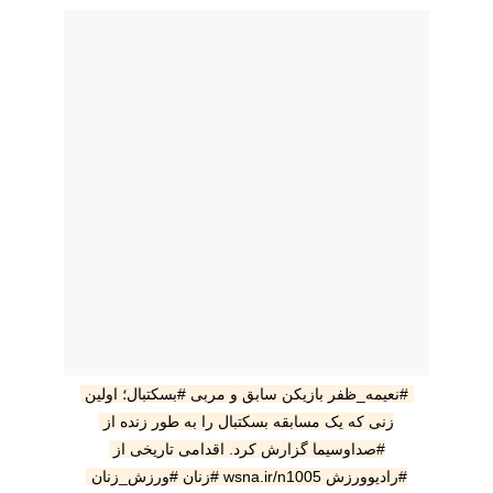
#نعیمه_ظفر بازیکن سابق و مربی #بسکتبال؛ اولین 
زنی که یک مسابقه بسکتبال را به طور زنده از 
#صداوسیما گزارش کرد. اقدامی تاریخی از 
#رادیوورزش wsna.ir/n1005 #زنان #ورزش_زنان