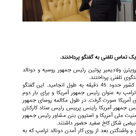
یک تماس تلفنی به گفتگو پرداختند.
ویترز، ولادیمیر پوتین رئیس جمهور روسیه و دونالد
گوی تلفنی پرداختند.
مکالمه تلفنی روسای جمهور دو کشور حدود 45 دقیقه به طول انجامید. این گفتگو
ترامپ به عنوان رئیس جمهور آمریکا و برای بار دوم
 آمریکا صورت گرفت. در طول مکالمه روسای جمهور
س جمهور آمریکا راینس پریبس رئیس ستاد کارکنان
منیت ملی آمریکا و استیون بنن مشاور رئیس جمهور
اق بیضی شکل کاخ سفید حضور داشتند.
 واشنگتن بعد از روی کار آمدن دونالد ترامپ که به