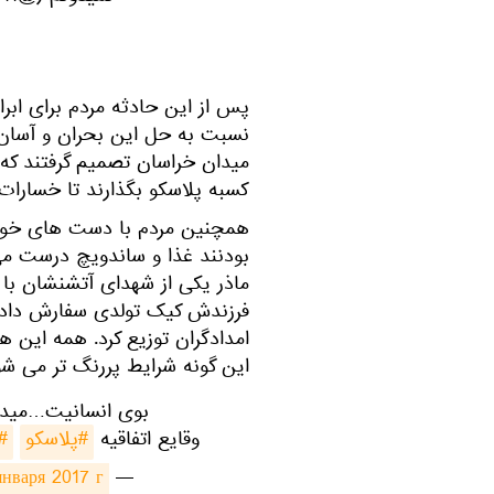
پس از این حادثه مردم برای ابر
نسبت به حل این بحران و آسان 
کسبه پلاسکو بگذارند تا خسارات 
همچنین مردم با دست های خود 
بودنند غذا و ساندویچ درست می ک
ماذر یکی از شهدای آتشنشان با 
فرزندش کیک تولدی سفارش داده 
امدادگران توزیع کرد. همه این ها
این گونه شرایط پررنگ تر می شو
بوی انسانیت…میدان 
وقایع اتفاقیه
#پلاسکو
#
нваря 2017 г.
— fadaeyasraf (@fadaeyasraf95)