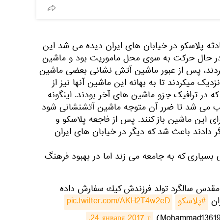
دثه پلاسکو در خیابان های ایران دیده می شد این
در حال حرکت به سوی محل ماموریت بود و ماشین
ی کردند، پس از عبور ماشین آتش نشانی بعضی ماشین
دیک میکردند تا به بهانه این ماشین آنها نیز از
ه در ترافیک جزو ماشین های آخر بودند. اینگونه
 می شد تا ضرر آن متوجه ماشین آتشنشانی شود
رای این ماشین باز کنند. پس از فاجعه پلاسکو و
ر دادند باعث شد که دیگر در خیابان های ایران
بسیاری که به جامعه می زند اما در بهبود فرهنگ
 مقدس سالگرد تولد فرزندش كيك سفارش داده
ان
#پلاسکو
pic.twitter.com/AKH2T4w2eD
24 января 2017 г.