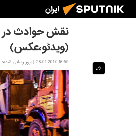
ایران
نقش حوادث در ب
(ویدئو،عکس)
16:59 28.01.2017
(بروز رسانی شده:
7