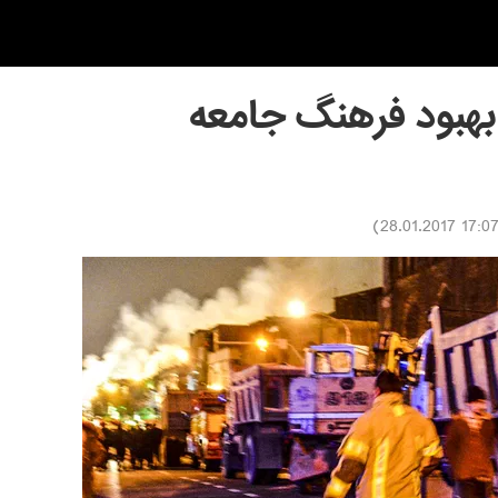
هبود فرهنگ جامعه
)
17:07 28.01.201