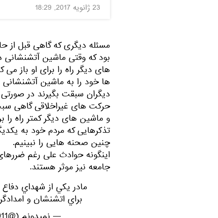
23 ژانویه 2017, 18:29
مسئله دیگری که گاهی قبل از حا
بود که وقتی ماشین آتشنشانی 
های دیگر راه را برای او باز م
ها خود را به ماشین آتشنشانی نز
دیگران سبقت بگیرند در صورتی ک
حرکت های غیراخلاقی گاهی سبب
و ماشین های دیگر کمتر راه را ب
تذکرهایی که مردم خود به یکدیگ
چنین صحنه هایی را نبینیم.
اینگونه حوادث علی رغم ضررهای 
جامعه نیز موثر هستند.
مادر يكي از شهداي دفاع
براي اتشنشان و امدادگر
— نميدونم (@Mohammad1361911)