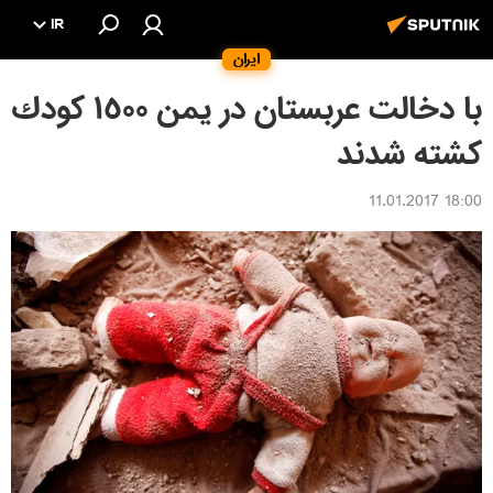
IR
ایران
با دخالت عربستان در يمن ١٥٠٠ كودك
كشته شدند
18:00 11.01.2017