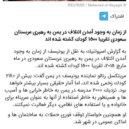
REUTERS
/ Mohamed al-Sayaghi
©
اشتراک
از زمان به وجود آمدن ائتلاف در يمن به رهبرى عربستان
سعودى تقريبا ١٥٠٠ كودك كشته شده اند
به گزارش اسپوتنيك به نقل از يونيسف از زمان به وجود
آمدن ائتلاف در يمن به رهبرى عربستان سعودى در ماه
مارچ ٢٠١٥، تقريبا ١٥٠٠ كودك كشته شده اند.
مريتكسل رنالو نماينده يونيسف در يمن گفت: بيش از ٢١٤٠
كودك زخمى شده اند، اما آمار حقيقى بسيار بيشتر خواهد
بود. نزديك ٢٠٠٠ مدرسه در يمن به خاطر خرابى ها و آسيب
ها و همينطور به خاطر استفاده از آنها به عنوان سرپناه براى
خانواده و يا استفاده هاى نظامى، ديگر فعاليت نميكنند.
او همچنين خواستار توقف فورى حملات به ساختمان ها و
اماكن عمومى در شهر شد.