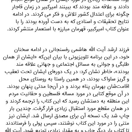
بود. مطالعات زیادی در مورد ایشان در همان موقع انجام
دادند و علاقه مند بودند که ببینند امیرکبیر در زمان قاجار
چگونه برای اعتدال کشور تلاش و فکر می کردند. در ادامه
نتایج تحقیقات و اسنادی که به دست آورده بودند را با
عنوان کتاب امیرکبیر، قهرمان مبارزه با استعمار منتشر کردند.
فرزند ارشد آیت الله هاشمی رفسنجانی در ادامه سخنان
خود، در این برنامه تلویزیونی با بیان این‌که «ایشان از همان
طلبگی و جوانی به مسائل اجتماعی و جهانی علاقه مند
بودند»، خاطر نشان کرد: در یک دوره‌ای ایشان تحت تعقیب
و گریز ساواک بودند، در همین راستا به روستای محل
اقامت‌شان بهرمان پناه بردند و در آن‌جا مدتی پنهان بودند.
در آن موقع کتابی در مورد مساله فلسطین و حقانیت مردم
این منطقه به دستشان رسید که این کتاب را ترجمه کردند و
در همان مقطع مورد استقبال زیادی قرار گرفت. چندین بار
چاپ شد یک نسخه آن برای مصدق ارسال شد. ایشان نیز
متنی را در مورد این کتاب نوشتند، سپس پولی را فرستاندند
تا کتاب بار دیگر چاپ و به مقدار زیادی توزیع شود. آیت الله