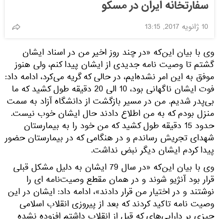
سفارتخانه ایران در مسکو
10 ژانویه 2017, 13:15
وی با بیان این‌که «در چند روز اخیر من در اسناد ایشان
گشتم تا وصیت نامه جدیدی از ایشان پیدا کنم، ولی هنوز
موفق به این امر نشده‌ایم، در حالی که گریه می‌کرد، ادامه داد:
فوت ایشان ناگهانی بود، 10 الی 20 دقیقه طول کشید که ما
بی‌پدر شدیم. من در مسیر بازگشت از دانشگاه آزاد به سمت
منزل بودم که به من اطلاع دادند حال ایشان خوب نیست.
حدود 15 دقیقه طول کشید که من خود را به بیمارستان
شهدای تجریش رساندم و در هنگامی که در بیمارستان حضور
پیدا کردم ایشان دیگر نبض نداشت.
وی با بیان این‌که «در سال 79 ایشان به دلیل مشکل قبلی
قرار بود آنژیو شوند و در همان مقطع وصیت‌نامه ای را
نوشتند و در اختیار من قرار دادند»، ادامه داد: ایشان در این
وصیت نامه تاکید کردند که بعد از پیروزی انقلاب اسلامی
چیزی بر دارایی‌های که قبل از انقلاب داشتم افزوده نشده