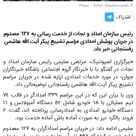
© Photo / Soheil Ghanbarzadeh
اشتراک
رئیس سازمان امداد و نجات از خدمت رسانی به ٦٢٧ مصدوم
در جريان پوشش امدادی مراسم تشييع پيكر آيت الله هاشمی
رفسنجانی خبر داد.
خبرگزاری اسپوتنیک- مرتضی سليمی رئیس سازمان امداد و
نجات در گفتگو با با خبرنگار گروه اجتماعی باشگاه خبرنگاران
جوان؛ در مورد خدمات امدادی ارايه شده در جريان مراسم
تشييع پيكر آيت الله هاشمی رفسنجانی توضيحاتی داد.
وی با بيان اين كه در اين مراسم ٣٣٩ امدادگر در قالب ٧٤
تيم عملياتی با ٦٨ خودرو شامل ٥٢ دستگاه آمبولانس و ١٦
دستگاه خودرو امدادی به امدادرسانی پرداخته اند، گفت: ٢
فروند بالگرد نيز به صورت آماده باش آماده خدمت بود.
سليمی ادامه داد: در جريان مراسم امدادگران به ٦٢٧ مصدوم