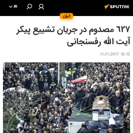
IR
ایران
٦٢٧ مصدوم در جريان تشييع پيكر
آيت الله رفسنجانی
16:15 11.01.2017