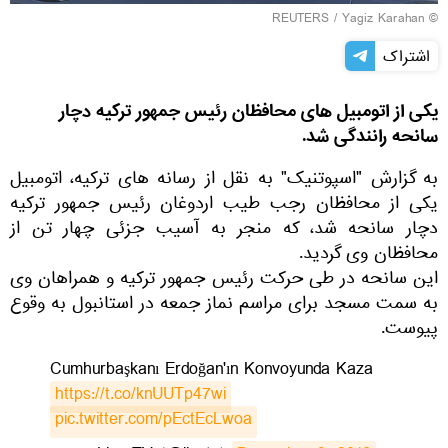
REUTERS
/ Yagiz Karahan
©
اشتراک
یکی از اتومبیل های محافظان رئیس جمهور ترکیه دچار
سانحه رانندگی شد.
به گزارش "اسپوتنیک" به نقل از رسانه های ترکیه، اتومبیل
یکی از محافظان رجب طیب اردوغان رئیس جمهور ترکیه
دچار سانحه شد، که منجر به آسیب جزئی چهار تن از
محافظان وی گردید.
این سانحه در طی حرکت رئیس جمهور ترکیه و همراهان وی
به سمت مسجد برای مراسم نماز جمعه در استانبول به وقوع
پیوست.
Cumhurbaşkanı Erdoğan'ın Konvoyunda Kaza
https://t.co/knUUTp47wi
pic.twitter.com/pEctEcLwoa