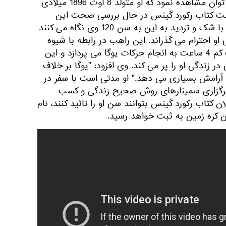
در شناسنامه این مرد هندی می توان مشاهده نمود که او متولد 8 اوت 1896 میلادی
بت کتاب رکورد گینس در حال بررسی صحت این
موضوع هستند. بسیاری از مردم با شک و تردید به این به سن 120 وی نگاه می کنند
و احترام می گذراند. این راهب در رابطه با شیوه
زندگی خود گفت که روزانه دست کم 4 ساعت به انجام حرکات یوگا می پردازد و این
زندگی او را پر می کند. وی افزود: "یوگا بر خلاف
 آرامش بسیاری می دهد." او مدتی است با سفر در
برگزاری سمینارهای روش صحیح زندگی و کسب
 کتاب رکورد گینس بتوانند سن او را تائید کنند، نام
ان کره زمین به ثبت خواهد رسید.