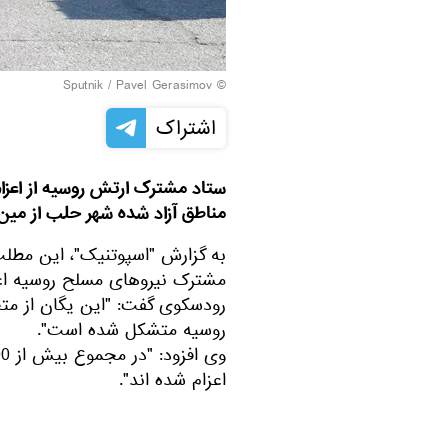
© Sputnik / Pavel Gerasimov
اشتراک
ستاد مشترک ارتش روسیه از اعزا
مناطق آزاد شده شهر حلب از مین 
به گزارش "اسپوتنیک"، این مطلب
مشترک نیروهای مسلح روسیه اعل
رودسکوی گفت: "این یگان از مت
روسیه متشکل شده است".
اعزام شده اند".