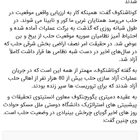
شدند
کوناشنکوف گفت: همینکه کار به ارزیابی واقعی موقعیت در
حلب می‌رسد همتایان غربی ما کور و نابینا می شوند. در
طول شبانه روزی که گذشت به برکت عملیات آماده شده و
احتیاط آمیز نظامیان سوریه موقعیت حلب از بیخ و بن
عوض شد. در حقیقت امر نصف اراضی بخش شرقی حلب که
در سال‌های اخیر در دست شبه نظامی ها قرار داشت کاملاً
آزاد شد.
به گفته کوناشنکوف، مهمتر از همه این است که در جریان
عملیات آزاد سازی حلب بیش از 80 هزار نفر از اهالی حلب
آزاد شدند که برای تروریست ها سپر زنده بودند.
به عقیده دمیتری یگورچنکوف معاون انستیتوی تحقیقات و
پیشبیتی های استراتژیک دانشگاه دوستی ملل مسکو حوادث
روز های اخیر گویای چرخش بینیادی در وضعیت حلب است.
وی چنین گفت: