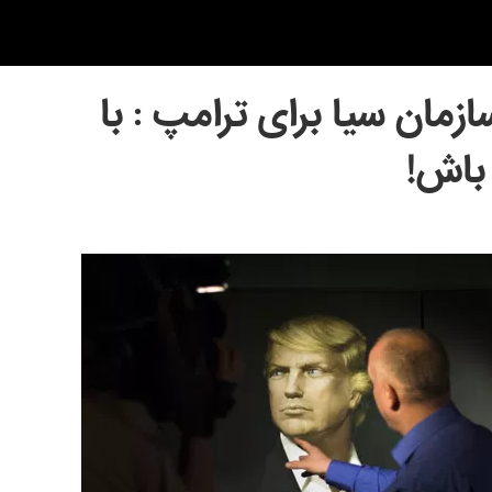
ان سیا برای ترامپ : با
باش!