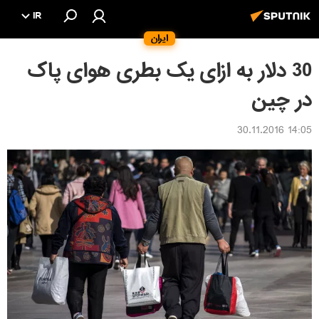
IR
ایران
30 دلار به ازای یک بطری هوای پاک
در چین
14:05 30.11.2016