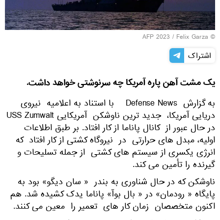
© AFP 2023 / Felix Garza
اشتراک
یک مشت آهن پاره آمریکا چه سرنوشتی خواهد داشت.
به گزارش Defense News با استناد به اعلامیه نیروی
دریایی آمریکا، جدید ترین ناوشکن آمریکایی USS Zumwalt
در حال عبور از کانال پاناما از کار افتاد. بر طبق اطلاعات
اولیه، مبدل های حرارتی در نیروگاه کشتی از کار افتاد که
انرژی یکسری از سیستم های کشتی از جمله تسلیحات و
گیرنده را تأمین می کند.
ناوشکن که در حال شناوری به بندر « سان دیگو» بود به
پایگاه « رودمان» در « بال بوآ» پاناما یدک کشیده شد. هم
اکنون متخصصان زمان کار های تعمیر را معین می کنند.