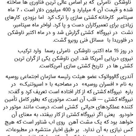
ناوشکن نامرئی که بر اساس عالی ترین فناوری ها ساخته
شده و قیمت آن 4 میلیارد و 400 میلیون دلار است ، 7 ماه
سپتامبر کارخانه کشتی سازی را ترک کرد اما بزودی کارهای
زیادی برای تعمیرکاران دست و پا کرد. اواخر ماه سپتامبر،
نشت در نیروگاه کشتی گزارش شد و در ماه اکتبر ناوشکن
در فلوریدا با مسائل فنی روبرو گشت.
در روز 15 ماه اکتبر، ناوشکن نامرئی رسما وارد ترکیب
نیروی دریایی آمریکا شد. این ناوشکن یکی از گران ترین
کشتی ها در تاریخ کشتی سازی آمریکاست.
آندری گالوواتوک عضو هیئت رئیسه سازمان اجتماعی روسیه
به نام « افسران روسیه» در مصاحبه با « اسپوتنیک» در
باره نیروگاه کشتی که از کار افتاده است تعریف کرد و گفت:
نیروگاه کشتی — قلب آن است، موتوری که بطور کامل تأمین
کننده عملکردهای حیاتی کشتی است، درست مانند موتور در
خودرو. یعنی اگر نیروگاه کشتی از کار بیفتد، به معنای آن
خواهد بود که یک مشت آهن روی اب شناور است که هیچ
کس نیازی به آن ندارد. بر طبق اخبار منتشره در مطبوعات،