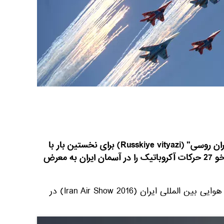
گروه خلبانی آکروباتیک "سلحشوران روسی" (Russkiye vityazi) برای نخستین بار با
هواپیما های جنگنده سنگین سوخو 27 حرکات آکروباتیک را در آسمان ایران به معرض
این نمایش هوایی در نمایشگاه هوایی بین المللی ایران (Iran Air Show 2016) در