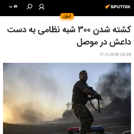
IR
ایران
كشته شدن ٣٠٠ شبه نظامى به دست
داعش در موصل
20:28 17.11.2016