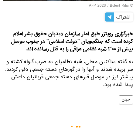
© AFP 2023 / Bulent Kilic
اشتراک
خبرگزارى رويتزر طبق آمار سازمان ديدبان حقوق بشر اعلام
كرده است كه جنگجويان "دولت اسلامى" در جنوب موصل
بيش از ٣٠٠ شبه نظامى عراقى را به قتل رسانده اند.
به گفته ساكنين محلى، شبه نظاميان به ضرب گلوله كشته و
سر بريده شدند و آنها را در گورهاى دسته جمعى دفن كردند.
پيشتر نيز در موصل قبرهاى دسته جمعى قربانيان داعش
پيدا شده بود.
جهان