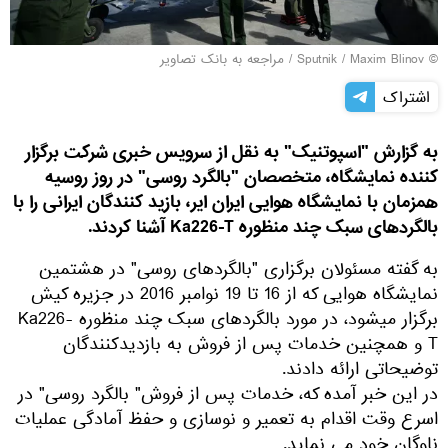
© Sputnik / Maxim Blinov
/
مراجعه به بانک تصاویر
اشتراک
به گزارش "اسپوتنیک" به نقل از سرویس خبری شرکت برگزار
کننده نمایشگاه، متخصصان "بالگرد روسی" در روز روسیه
همزمان با نمایشگاه هوایی ایران ایر، بازید کنندگان ایرانی را با
بالگردهای سبک چند منظوره Ka226-T آشنا کردند.
به گفته مسئولان برگزاری "بالگردهای روسی" در هشتمین
نمایشگاه هوایی که از 16 تا 19 نوامبر 2016 در جزیره کیش
برگزار میشود، در مورد بالگردهای سبک چند منظوره Ka226-
T و همچنین خدمات پس از فروش به بازدیدکنندگان
توضیحاتی ارائه دادند.
در این خبر آمده که، خدمات پس از فروش" بالگرد روسی" در
اسرع وقت اقدام به تعمیر و نوسازی و حفظ آمادگی عملیات
ناوگان خود می نماید.