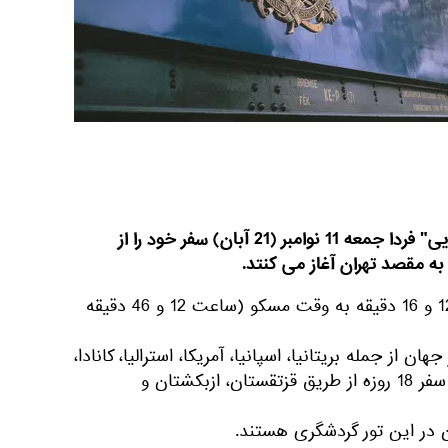
قطار لوکس گردشگری "عقاب طلایی" فردا جمعه 11 نوامبر (21 آبان) سفر خود را از
به مقصد تهران آغاز می کنتد.
سفر این قطار گردشگری ساعت 12 و 16 دقیقه به وقت مسکو (ساعت 12 و 46 دقیقه
ان از جمله بریتانیا، اسپانیا، آمریکا، استرالیا، کانادا،
تایوان و آفریقای جنوبی، در یک سفر 18 روزه از طریق قزتقستان، ازبکشتان و