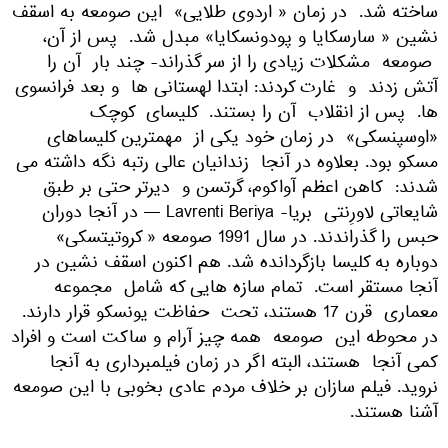
ساخته شد. در زمان « اردوی طلایی» این صومعه به اسقف
نشین « سارسکایا و پودونسکایا» مبدل شد. پس از آن،
صومعه مشکلات زیادی را از سر گذراند- چند بار آن را
آتش زدند و غارت کردند: ابتدا لهستانی ها و بعد فرانسوی
ها. پس از انقلاب آن را بستند. کلیسای کوچک
«اوسپنسکی» در زمان خود یکی از مهمترین کلیساهای
مسکو بود. بعلاوه در آنجا زندانیان عالی رتبه نگه داشته می
شدند: کاهن اعظم آواکوم، گرتسن و دیرتر حتی بر طبق
شایعاتی لاورِنتی بریا- Lavrenti Beriya — در آنجا دوران
حبس را گذراندند. در سال 1991 صومعه « کروتیتسکی»
دوباره به کلیسا بازگردانده شد. هم اکنون اسقف نشین در
آنجا مستقر است. تمام سازه هایی که شامل مجموعه
معماری قرن 17 هستند، تحت حفاظت یونسکو قرار دارند.
در محوطه این صومعه همه چیز آرام و ساکت است و افراد
کمی آنجا هستند، البته اگر در زمان فیلمبرداری به آنجا
نروید. فیلم سازان بر خلاف مردم عادی بخوبی با این صومعه
آشنا هستند.