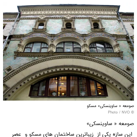
صومعه « ساوینسکی» مسکو
NVO
© Photo /
صومعه « ساوینسکی»
این سازه یکی از زیباترین ساختمان های مسکو و عصر