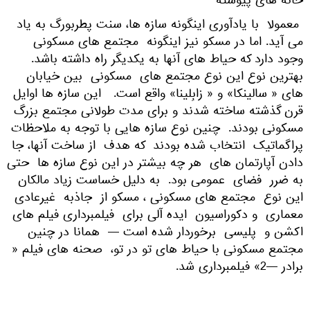
خانه های پیوسته
معمولا با یادآوری اینگونه سازه ها، سنت پطربورگ به یاد
می آید. اما در مسکو نیز اینگونه مجتمع های مسکونی
وجود دارد که حیاط های آنها به یکدیگر راه داشته باشد.
بهترین نوع این نوع مجتمع های مسکونی بین خیابان
های « سالینکا» و « زابِلینا» واقع است. این سازه ها اوایل
قرن گذشته ساخته شدند و برای مدت طولانی مجتمع بزرگ
مسکونی بودند. چنین نوع سازه هایی با توجه به ملاحظات
پراگماتیک انتخاب شده بودند که هدف از ساخت آنها، جا
دادن آپارتمان های هر چه بیشتر در این نوع سازه ها حتی
به ضرر فضای عمومی بود. به دلیل خساست زیاد مالکان
این نوع مجتمع های مسکونی ، مسکو از جاذبه غیرعادی
معماری و دکوراسیون ایده آلی برای فیلمبرداری فیلم های
اکشن و پلیسی برخوردار شده است — همانا در چنین
مجتمع مسکونی با حیاط های تو در تو، صحنه های فیلم «
برادر —2» فیلمبرداری شد.