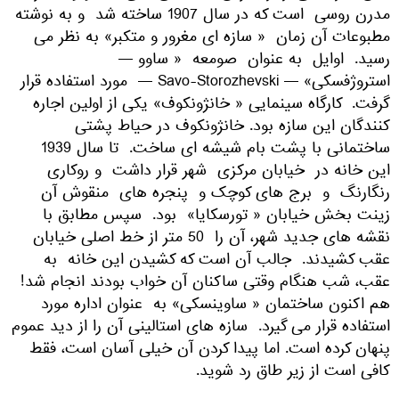
مدرن روسی است که در سال 1907 ساخته شد و به نوشته
مطبوعات آن زمان « سازه ای مغرور و متکبر» به نظر می
رسید. اوایل به عنوان صومعه « ساوو —
استروژفسکی» — Savo-Storozhevski — مورد استفاده قرار
گرفت. کارگاه سینمایی « خانژونکوف» یکی از اولین اجاره
کنندگان این سازه بود. خانژونکوف در حیاط پشتی
ساختمانی با پشت بام شیشه ای ساخت. تا سال 1939
این خانه در خیابان مرکزی شهر قرار داشت و روکاری
رنگارنگ و برج های کوچک و پنجره های منقوش آن
زینت بخش خیابان « تورسکایا» بود. سپس مطابق با
نقشه های جدید شهر، آن را 50 متر از خط اصلی خیابان
عقب کشیدند. جالب آن است که کشیدن این خانه به
عقب، شب هنگام وقتی ساکنان آن خواب بودند انجام شد!
هم اکنون ساختمان « ساوینسکی» به عنوان اداره مورد
استفاده قرار می گیرد. سازه های استالینی آن را از دید عموم
پنهان کرده است. اما پیدا کردن آن خیلی آسان است، فقط
کافی است از زیر طاق رد شوید.