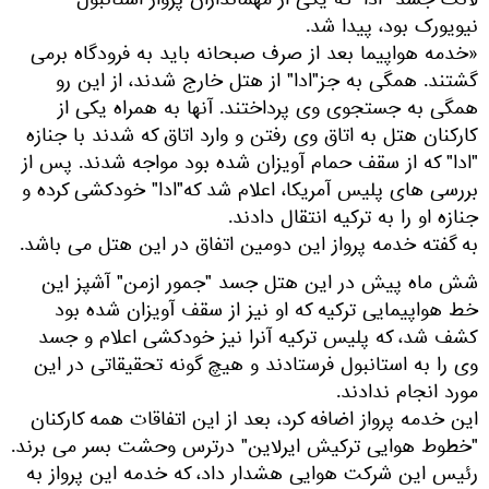
لانگ جسد "ادا" که یکی از مهمانداران پرواز استانبول —
نیویورک بود، پیدا شد.
«خدمه هواپیما بعد از صرف صبحانه باید به فرودگاه برمی
گشتند. همگی به جز"ادا" از هتل خارج شدند، از این رو
همگی به جستجوی وی پرداختند. آنها به همراه یکی از
کارکنان هتل به اتاق وی رفتن و وارد اتاق که شدند با جنازه
"ادا" که از سقف حمام آویزان شده بود مواجه شدند. پس از
بررسی های پلیس آمریکا، اعلام شد که"ادا" خودکشی کرده و
جنازه او را به ترکیه انتقال دادند.
به گفته خدمه پرواز این دومین اتفاق در این هتل می باشد.
شش ماه پیش در این هتل جسد "جمور ازمن" آشپز این
خط هواپیمایی ترکیه که او نیز از سقف آویزان شده بود
کشف شد، که پلیس ترکیه آنرا نیز خودکشی اعلام و جسد
وی را به استانبول فرستادند و هیچ گونه تحقیقاتی در این
مورد انجام ندادند.
این خدمه پرواز اضافه کرد، بعد از این اتفاقات همه کارکنان
"خطوط هوایی ترکیش ایرلاین" درترس وحشت بسر می برند.
رئیس این شرکت هوایی هشدار داد، که خدمه این پرواز به