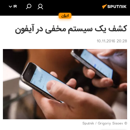
IR
ایران
کشف یک سیستم مخفی در آیفون
20:28 10.11.2016
© Sputnik / Grigoriy Sisoev