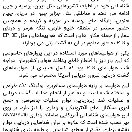
شناسایی خود در اطراف کشورهایی مثل ایران، روسیه و چین
ادامه می دهد و مناطقی مثل جزایر چین در دریای چین
جنوبی، پایگاه های روسیه در سوریه و کریمه و همچنین
حضور مستمر در منطقه خلیج فارس، تنگه هرمز و دریای
عمان از جمله مکان هایی است که هواپیماهایی مثل EP-3E
و P-8 به طور مداوم در آن به گشت زنی می پردازند.
یکی از هواپیماهای مورد استفاده در این پروازهای جاسوسی
که این بار نیز با اخطار قاطع پدافند هوایی کشورمان مواجه
شد، هواپیمای P-8 بود که نسل جدیدی از هواپیماهای
گشت دریایی نیروی دریایی آمریکا محسوب می شود.
این هواپیما بر پایه هواپیمای مسافربری بوئینگ 737 طراحی
و ساخته شده است و به غیر از انجام عملیات گشت دریایی
و عملیات ضد زیردریایی، توان عملیات جاسوسی و جمع
آوری سیگنال های الکترونیکی و راداری را نیز دارد. بر روی
این هواپیمای شناسایی آمریکایی سامانه راداری AN/APY-10
نیز نصب شده است که علاوه بر توان شناسایی دریایی، توان
نقشه برداری دقیق از سطح، شناسایی و طبقه بندی شناورها