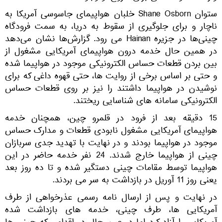
ستوان Shane Osborn خلبان هواپیمای جاسوسی آمریکا به
ناچار و برای جلوگیری از سقوط به دریا، به سمت فرودگاه
چینی‌ها در جزیره Hainan می رود. گزارش‌ها نشان می‌دهد
در همین حال خدمه درون هواپیمای آمریکایی مشغول از
بین بردن قطعات حساس الکترونیکی موجود در هواپیما شده
و حتی بر اساس برخی از روایت ها، حتی قهوه داغی که برای
نوشیدن در هواپیما داشتند را نیز بر روی قطعات حساس
الکترونیکی سامانه های شناسایی ریختند.
15 دقیقه بعد از فرود در قلمرو چین، همچنان خدمه
هواپیمای آمریکایی مشغول نابودی قطعات و مدارک حساس
موجود در هواپیما بودند و در نهایت با تهدید جدی سربازان
چینی از هواپیما خارج شدند. 24 نفر خدمه حاضر در این
هواپیما توسط مقامات چینی دستگیر شده و تا ده روز بعد
یعنی روز 11 آوریل در بازداشت به سر می بردند.
در نهایت و پس از ارسال نامه رسمی عذرخواهی از طرف
آمریکایی ها، طرف چینی، خدمه های بازداشت شده