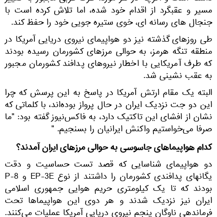
مسیر و عقبگرد از اقدام خود شده، اما تلاش کرده است با
جنجال های رسانه ای، خوی ستیره جویی خود را حفظ کند.
طی روزهای گذشته نیز دو هواپیمای نیروی دریایی آمریکا در
منطقه تنگه هرمز، به حوالی مرزهای کشورمان رسیده بودند
که طرف آمریکایی با اخطار نیروهای پدافند کشورمان مجبور
به عقب نشینی شد.
البته یک مقام ارتش آمریکا در پاسخ به این پرسش که چرا
این دو جت نزدیک ایران در حال پرواز بوده‌اند، با کلماتی که
نشان از افشای این تاکتیک دارد، به فاکس‌نیوز گفته بود: "ما
صرفا می‌خواستیم واکنش ایرانیان را بسنجیم. "
کدام هواپیماهای جاسوسی به حوالی مرزهای ایران آمدند؟
دو هواپیمای شناسایی که قصد تست حساسیت و دقت
یگانهای پدافندی کشورمان را داشتند از نوع EP-3E و P-8
بودند که تا یک کیلومتری حریم هوایی جمهوری اسلامی
ایران نیز نزدیک شدند و هر دوی این هواپیماها تحت
فرماندهی ناوگان پنجم نیروی دریایی آمریکا عملیات می‌کنند.