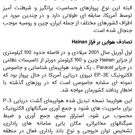
البته این نوع پروازهای حساسیت برانگیز و شیطنت آمیز
توسط آمریکا، سابقه ای طولانی دارد و در چندین مورد در
اطراف کشورهای مختلف از جمله ایران، چین و روسیه موجب
جنجال شده است.
تصادف هوایی بر فراز Hainan
اول آوریل سال 2001 میلادی و در فاصله حدود 100 کیلومتری
از جزایر Hainan چین و 160 کیلومتر دورتر از تاسیسات نظامی
در جزایر Paracel ، یک فروند هواپیمای شناسایی و جاسوسی
الکترونیک EP-3E نیروی دریایی آمریکا در حال پرواز بود که
نمونه ای مشابه جاسوسی است که در روزهای گذشته با
اخطار پدافند کشورمان مواجه شد.
این هواپیما نسخه تبدیل شده هواپیمای گشت دریایی P-3
برای ماموریت های شنود و جمع آوری سیگنالهای الکترونیک
محسوب می شود. استراق سمع، جمع آوری و ضبط
سیگنالهای مخابراتی، مکان یابی سامانه های راداری،
تشخیص توان خروجی و نوع باند راداری فعال در منطقه