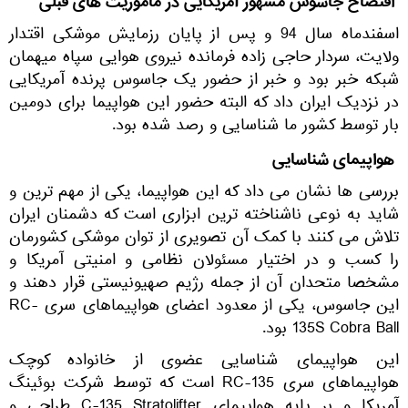
افتضاح جاسوس مشهور آمریکایی در ماموریت های قبلی
اسفندماه سال 94 و پس از پایان رزمایش موشکی اقتدار
ولایت، سردار حاجی زاده فرمانده نیروی هوایی سپاه میهمان
شبکه خبر بود و خبر از حضور یک جاسوس پرنده آمریکایی
در نزدیک ایران داد که البته حضور این هواپیما برای دومین
بار توسط کشور ما شناسایی و رصد شده بود.
هواپیمای شناسایی
بررسی ها نشان می داد که این هواپیما، یکی از مهم ترین و
شاید به نوعی ناشناخته ترین ابزاری است که دشمنان ایران
تلاش می کنند با کمک آن تصویری از توان موشکی کشورمان
را کسب و در اختیار مسئولان نظامی و امنیتی آمریکا و
مشخصا متحدان آن از جمله رژیم صهیونیستی قرار دهند و
این جاسوس، یکی از معدود اعضای هواپیماهای سری RC-
135S Cobra Ball بود.
این هواپیمای شناسایی عضوی از خانواده کوچک
هواپیماهای سری RC-135 است که توسط شرکت بوئینگ
آمریکا و بر پایه هواپیمای C-135 Stratolifter طراحی و