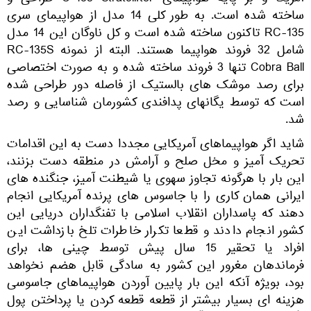
ساخته شده است. به طور کلی 14 مدل از هواپیمای سری
RC-135 تاکنون ساخته شده است و کل ناوگان این 14 مدل
شامل 32 فروند هواپیما هستند. البته از نمونه RC-135S
Cobra Ball تنها 3 فروند ساخته شده و به صورت اختصاصی
برای رصد موشک های بالستیک از فاصله دور طراحی شده
است که توسط یگانهای پدافندی کشورمان شناسایی و رصد
شد.
شاید اگر هواپیماهای آمریکایی مجددا دست به این اقدامات
تحریک آمیز و مخل صلح و آرامش در منطقه دست بزنند،
این بار با هرگونه تجاوز سهوی یا شیطنت آمیز، جنگنده های
ایرانی همان کاری را با جاسوس های پرنده آمریکایی انجام
دهند که پاسداران انقلاب اسلامی با تفنگداران دریایی این
کشور انجام دادند و قطعا تکرار خاطرات تلخ بازداشت این
افراد یا تحقیر 15 سال پیش توسط چینی ها، برای
فرماندهان مغرور این کشور به سادگی قابل هضم نخواهد
بود، بویژه آنکه این بار پایین آوردن هواپیماهای جاسوسی
هزینه ای بسیار بیشتر از قطعه قطعه کردن یا پرداختن پول