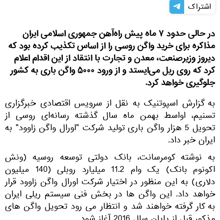
اشتراک
در حالی حدود ۷ ماه پیش راه‌آهن جمهوری اسلامی ایران
مذاکره برای خرید واگن روسی را از اساس تکذیب کرده بود که
دیروز وزیرصنعت، معدن و تجارت با انتقاد از این اقدام اعلام
کرد که روی ریل می‌ایستد و از ورود ۵۰۰۰ واگن باری به کشور
جلوگیری خواهد کرد.
به گزارش اسپوتنیک به نقل از سرویس اقتصادی خبرگزاری
تسنیم، اواسط بهمن ماه سال گذشته رسانه‌ای روسی از
تحویل 5 هزار واگن باری تولید شرکت "اورال واگن زاوود" به
ایران خبر داد.
به نوشته کومرسانت، بانک دولتی توسعه روسیه (ونش
اکونوم بانک) یک وام 11.2 میلیارد روبلی (140 میلیون
دلاری) به این منظور در اختیار شرکت اورال واگن زاوود قرار
خواهد داد. این واگن ها در بخش فنی سیستم ریلی ایران
به کار گرفته خواهند شد و انتظار می رود تحویل واگن های