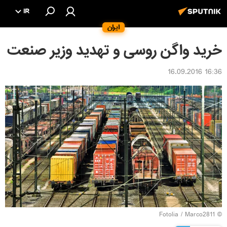
IR
ایران
خرید واگن روسی و تهدید وزیر صنعت
16:36 16.09.2016
Fotolia
/ Marco2811
©