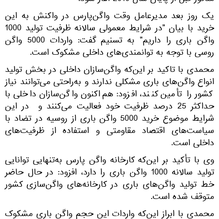
مذکور قبل از پایان سال 2016 آغاز شود.
یک روز بعد مدیرعامل وقت واگن‌پارس در واکنش به این
خرید با بیان "در شرایط معمولی سالانه ظرفیت تولید 1000
واگن باری را داریم" به تسنیم گفت: واردات 5000 واگن
روسی با توجه به توانمندی‌های داخلی مشکوک است.
محمدی با تاکید بر این‌که واگن‌سازان داخلی در بخش تولید
انواع واگن‌های باری مشکلی ندارند و به‌راحتی می‌توانند نیاز
کشور را تأمین کنند، افزود: هم‌اکنون واگن‌سازان داخلی با
حداکثر 25 درصد ظرفیت خود فعالیت می‌کنند و در این
شرایط موضوع خرید 5000 واگن باری از روسیه در تضاد با
سیاست‌های اقتصاد مقاومتی و استفاده از ظرفیت‌های
داخلی است.
وی با تأکید بر این‌که کارخانه واگن پارس به‌تنهایی توانایی
تولید سالانه 1000 واگن باری را دارد، افزود: در حال حاضر
خط تولید واگن‌های باری در کارخانه‌های واگن‌سازی کشور
متوقف شده است.
محمدی با ابراز این‌که واردات این حجم واگن باری مشکوک