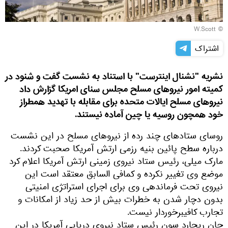
© W.Scott
اشتراک
نشریه "نشنال اینترست" با استناد به نشست گفت و شنود در
کمیته امور نیروهای مسلح مجلس سنای امریکا گزارش داد
نیروهای مسلح ایالات متحده برای مقابله با تهدید همطراز
خود همچون روسیه یا چین آماده نیستند.
روسای ستادهای چند رده از نیروهای مسلح در این نشست
درباره سطح پائین بنیه رزمی ارتش آمریکا صحبت کردند.
مارک میلی، رئیس ستاد نیروی زمینی ارتش آمریکا اعلام کرد
موضع وی تغییر نکرده و کمافی السابق معتقد است این
نیروی تحت فرماندهی وی برای اجرای استراتژی امنیتی
بدون دچار شدن به خطرات بیش از حد زیاد از امکانات و
تجارب کافیبرخوردار نیست.
جان ریچارد سون رئیس ستاد نیروی دریایی آمریکا در این