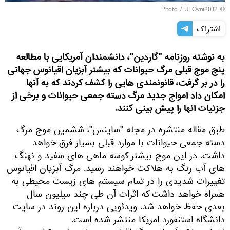
UFOvni2012
© Photo /
اشتراک
به نوشته روزنامه "گاردین"، دانشمندان آمریکایی با مطالعه
پنج موج قبلی مرگ حیوانات که بیشتر آبزیان اقیانوس جهانی
را در بر گرفت، قانونمندی هایی را کشف کردند که به آنها
امکان داد امواج جدید مرگ دسته جمعی حیوانات و برخی از
جزئیات انها را پیش بینی کنند.
طبق مقاله منتشره در مجله "ساینس"، ششمین موج مرگ
دسته جمعی حیوانات با موارد قبلی بسیار فرق خواهد
داشت. در این موج بیشتر کوسه ماهی های سفید و نهنگ
های آب رنگ به هلاکت خواهند رسید. مرگ آبزیان اقیانوس
تغییرات شدیدی را در تمام سیستم های زیست محیطی به
همراه خواهد داشت که اثرات آن طی چند میلیون سال
بعدی حفظ خواهد شد. ویدئویی درباره این روند در سایت
دانشگاه استنفورد امریکا منتشر شده است.