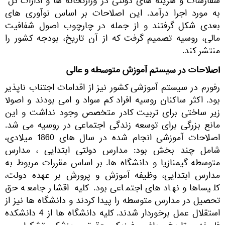
سفارشات و هزینه های دولتی در وزارتخانه ها و ادارات کل"
به مورد اجرا درآمد. این اصلاحات بر اساس نوآوری های
بعدی شکل گرفتند و از جمله در چارچوب اصول شفافیت
مالی، روسیه تصمیم گرفت که از آن تاریخ، بودجه کشور را
منتشر کند.
اصلاحات در سیستم آموزش متوسطه و عالی
رفورم در سیستم آموزشی کشور نیز از اقدامات اجتناب ناپذیر
بود. اکثر ساکنان روسیه افراد کم سواد و امی بودند و اصولا
زیر ساختی برای تربیت کادر متخصص وجود نداشت و این
مانع بزرگی برای توسعه زندگی اجتماعی در روسیه می شد.
اصلاحات آموزشی انجام شده در سال های 1860 میلادی،
شامل چند بخش بود: مدارس دولتی ابتدایی ، مدارس
متوسطه گیمنازیا و دانشگاه ها. بر اساس مقررات مربوط به
مدارس ابتدایی، وظیفه آموزش و پرورش بر عهده دولت،
کلیساها و نهادهای اجتماعی بود. کلیه اقشار جامعه حق
تحصیل در مدارس متوسطه را پیدا کردند و دانشگاه ها نیز از
استقلال عمل برخوردار شدند. کلیه دانشگاه ها از 4 دانشکده