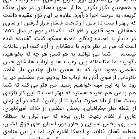
بنا به دلايلى همچون بروز بحران سراسرى نظام رعيت دارى
و همچنين تكرار نگرانى ها از سوى دهقانان در طول جنگ
كريمه، به مرحله اجرا درآورد. علاوه بر اين تزار عقيده داشت
كه بهتر است تا قبل از تحت فشار قرار گرفتن از سوى
دهقانان، خود قانون را لغو كند. الكساندر دوم در سال ١٨٥٦
در ديدار با نجيب زادگان ناحيه مسكو، گفت: "شنيده شده
است كه من در نظر دارم تا دهقانان را آزاد كنم؛ اين عادلانه
نيست، — شما مى توانيد به هر كسى هر چه كه بخواهيد،
بگوييد؛ اما متاسفانه بين رعيت ها و ارباب هايشان حس
دشمنى وجود دارد كه به همین دليل چندين بار شاهد
نافرمانى از سوى آنان به ارباب ها بوديم. من مطمئنم دير يا
زود ما به اين مهم خواهيم رسيد. من فكر مى كنم كه شما
هم با من هم عقيده هستيد كه بهتر است تا اين كار (آزادى
رعيت ها) از بالا صورت پذيرد تا از پائين". البته در آن زمان
از نقطه نظر جغرافيايى، بخش اعظمى از خاك امپراطورى،
عارى از نظام رعيت دارى بوده كه مى توان به منطقه
سيبيرى، بخش آسيايى و خاور دور، استان هاى قزاق نشين،
منطقه قفقاز، فنلاند و آلاسكا اشاره كرد. اما در این مناطق