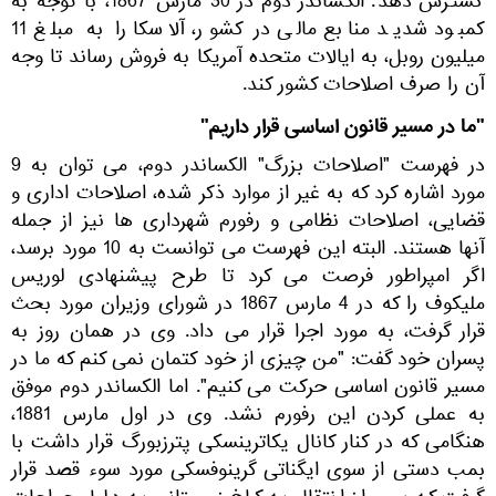
گسترش دهد. الکساندر دوم در 30 مارس 1867، با توجه به
کمبود شدید منابع مالی در کشور، آلاسکا را به مبلغ 11
میلیون روبل، به ایالات متحده آمریکا به فروش رساند تا وجه
آن را صرف اصلاحات کشور کند.
"ما در مسیر قانون اساسی قرار داریم"
در فهرست "اصلاحات بزرگ" الکساندر دوم، می توان به 9
مورد اشاره کرد که به غیر از موارد ذکر شده، اصلاحات اداری و
قضایی، اصلاحات نظامی و رفورم شهرداری ها نیز از جمله
آنها هستند. البته این فهرست می توانست به 10 مورد برسد،
اگر امپراطور فرصت می کرد تا طرح پیشنهادی لوریس
ملیکوف را که در 4 مارس 1867 در شورای وزیران مورد بحث
قرار گرفت، به مورد اجرا قرار می داد. وی در همان روز به
پسران خود گفت: "من چیزی از خود کتمان نمی کنم که ما در
مسیر قانون اساسی حرکت می کنیم". اما الکساندر دوم موفق
به عملی کردن این رفورم نشد. وی در اول مارس 1881،
هنگامی که در کنار کانال یکاترینسکی پترزبورگ قرار داشت با
بمب دستی از سوی ایگناتی گرینوفسکی مورد سوء قصد قرار