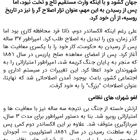
جهان گشود و با اينكه وارث مستقيم تاج و تخت نبود، اما
پس از رسيدن به اين مهم، عنوان تزار اصلاح گر را نيز در تاريخ
روسيه، از آن خود كرد.
على رغم اينكه الكساندر دوم، ذاتا فرد محافظه كارى بود اما
گذر زمان، وى را تبديل به اصلاح طلب كرد. امپراطور ٣٧ ساله
پس از رسيدن به حکومت، كار خود را با يكسرى معافيت ها
آغاز كرد. پس از امضاى معاهده صلح پاريس در سال ١٨٥٦
كه منجر به پايان جنگ كريمه شد، امپراطور امتيازاتى را به
شهروندان خود اعطا كرد. اين تغييرات در سيستم ادارى و
اجتماعى كشور، باعث بوجود آمدن اصلاحاتى شد كه نهايتا،
عنوان اصلاحاتِ "بزرگ" را به خود گرفت.
لغو شهرك هاى نظامى
ارتش خسته از جنگ بى نتيجه سه ساله نيز با معافيت ها و
امتيازاتى روبرو شد. بنا به دستور امپراطور براى مدت ٣ سال،
سربازگيرى متوقف شد. علاوه بر اين الكساندر دوم كمى پس
از به سلطنت رسيدن در سال ١٨٥٦، استوليپين — آجودان