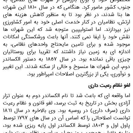
مخصوص خود را براى بازرسى از شهرك هاى نظامى، به
جنوب كشور مامور كرد. هنگامى كه در سال ١٨١٠ اين شهرك
ها بنا شدند، در نظر بود تا به منظور كاهش هزينه هاى
ارتش، نظاميان در كنار خدمت اصلى خود به امور كشاورزى
نيز بپردازند. اما استوليپين متوجه شد كه اين شهرك ها
نقش خود را ايفا نمى كنند. آنها باعث ورشكستگى امكانات
موجود شده و براى تامين مايحتاج واحدهاى نظامى، به
اندازه اى به زمين نياز داشتند كه تقريبا براى روستائيان
چيزى باقى نمانده بود. در سال ١٨٥٧ به دستور الكساندر
دوم، اين شهرك ها منسوخ و خالى از سكنه شدند. اين تغيير
و نوآورى، یکی از بزرگترين اصلاحات امپراطور بود.
لغو نظام رعيت دارى
اما واقعه اى كه باعث شد تا نام الكساندر دوم به عنوان تزار
آزادى بخش در تاريخ به ثبت برسد، لغو قانون و نظام رعيت
دارى (سرف دارى) در روسيه بود. وى بالاخره در سال ١٨٦١
توانست اصلاحاتى را كه اساس آن در سال هاى ١٧٩٧ توسط
پاول اول و ١٨٠٣، توسط الكساندر اول پايه ريزى شده بود،