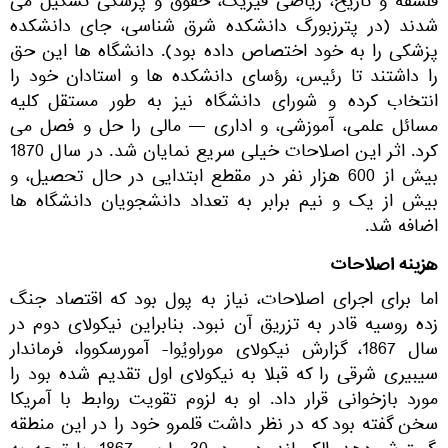
فلسفه و تاریخ، ریاضی فیزیک، حقوق و پزشکی تشکیل می
شدند (در پترزبورگ دانشکده شرق شناسی، جای دانشکده
پزشکی را به خود اختصاص داده بود). دانشگاه ها این حق
را داشتند تا رئیس، رؤسای دانشکده ها و استادان خود را
انتخاب کرده و شورای دانشگاه نیز به طور مستقل کلیه
مسائل علمی، آموزشی، و اداری — مالی را حل و فصل می
کرد. اثر این اصلاحات خیلی سریع نمایان شد. در سال 1870
بیش از 600 هزار نفر در مقطع ابتدایی در حال تحصیل، و
بیش از یک و نیم برابر به تعداد دانشجویان دانشگاه ها
اضافه شد.
هزینه اصلاحات
اما برای اجرای اصلاحات، نیاز به پول بود که اقتصاد جنگ
زده روسیه قادر به تزریق آن نبود. بنابراین نیکولای دوم در
سال 1867، گزارش نیکولای موراویُوا- آمورسکووا، فرماندار
سیبیری شرقی را که قبلا به نیکولای اول تقدیم شده بود را
مورد بازخوانی قرار داد. او به لزوم تقویت روابط با آمریکا
سخن گفته بود که در نظر داشت قلمرو خود را در این منطقه