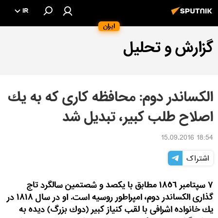
IR
ایران
گزارش و تحلیل
الكساندر دوم: محافظه كارى كه به يك
اصلاح طلب كبير، تبديل شد
18:54 15.09.2016
اشتراک
٧ سپتامبر ١٨٥٦ مطابق با يكصد و شصتمين سالگرد تاج
گذارى الكساندر دوم، امپراطور روسيه است. او در سال ١٨١٨ در
يك خانواده اشرافى با لقب كنياز كبير (دوك بزرگ) ديده به