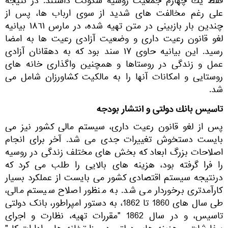
فقط يك چهارم جمعيت روسيه سكونت داشتند. در نتيجه
على رغم مخالفت هاى شديد از سوى ارباب ها، پس از
چندين بار بازبينى در متن تهيه شده، در مارس ١٨٦١ بيانيه
لغو قانون رعيت دارى و وضعيت آزادى رعيت ها به امضا
رسيد. اين بيانيه حاوى ١٧ سند بود كه به دهقانان آزادى
عمل و زندگى در روستاها و همچنين واگذارى خانه هاى
روستايى و امكانات آنها را به مالكيت كشاورزان شامل مى
شد.
تاسيس بانك دولتى و انتشار بودجه
پس از لغو قانون رعیت داری، سیستم مالی کشور نیز می
بایست دستخوش تغییرات جدی می شد. آخر برای انجام
اصلاحات بزرگ ابعاد که بخش های مختلف زندگی در روسیه
را فرا گرفته بود، هزینه های بالایی را طلب می کرد که
درنتیجه سیستم اقتصادی کشور می بایست از عملکرد بسیار
کارآمدتری برخوردار می شد. به منظور اصلاح سیستم مالی،
طی سال های 1860 تا 1862، به دستور امپراطور، بانک دولتی
تاسیس، و در سال 1862 "مقررات تهیه، نظارت و اجرای