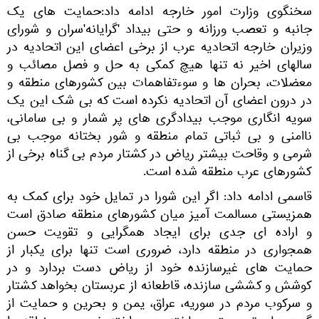
سخنگوی وزارت امور خارجه ادامه داد:حمایت های یک
جانبه و تعصب ورزانه و حتی بیداد 'گرایانه'سران و شورای
وزیران خارجه اتحادیه عرب از برخی اعضای این اتحادیه در
سالهای اخیر نه تنها هیچ کمکی به حل و فصل مصائب و
معضلات، بحران ها و سوءتفاهمات بین کشورهای منطقه و
در درون اعضای آن اتحادیه نکرده است که بی شک این یک
سویه انگاری موجب بیدادگری های پر شمار و بی سامانی،
ناامنی و بی ثباتی تمام منطقه و شور بختانه موجب بی
شرمی و وقاحت بیشتر ریاض در کشتار مردم بی گناه برخی از
کشورهای عرب منطقه شده است.
قاسمی ادامه داد: اگر این شورا در تمایل خود برای کمک به
همزیستی مسالمت آمیز میان کشورهای منطقه صادق است
و اراده ای جدی برای ایجاد همگرایی و تقویت حسن
همجواری در منطقه دارد، ضروری است تنها برای یکبار از
حمایت های غیرسازنده خود از ریاض دست بردارد و در
کوشش و کششی سازنده، قاطعانه از عربستان بخواهد کشتار
و سرکوب مردم در سوریه، عراق، یمن و بحرین و حمایت از