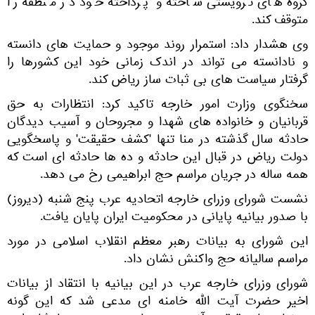
گروه های ترویستی ساخته و پرداخته خود در منطقه را
متوقف کند.
وی هشدار داد: استمرار روند موجود و حمایت های دانسته
و نادانسته می تواند در اندک زمانی خود این کشورها را
گرفتار سیاست های بی ثبات ساز ریاض کند.
سخنگوی وزارت امور خارجه تاکید کرد: انتظارات به حق
قربانیان و خانواده های شهدا و مجروحان و آسیب دیدگان
حادثه سال گذشته در منا تنها 'کشف حقیقت' و پاسخگویی
دولت ریاض در قبال این حادثه و ده ها حادثه ای است که
همه ساله در جریان مراسم حج ابراهیمی رخ می دهد.
نشست شورای وزرای خارجه اتحادیه عرب پنج شنبه (دیروز)
با صدور بیانیه پایانی در محکومیت ایران پایان یافت.
این شورای به بیانات رهبر معظم انقلاب اسلامی در مورد
مراسم سالیانه حج واکنش نشان داد.
شورای وزرای خارجه عرب در این بیانیه با انتقاد از بیانات
اخیر حضرت آیت الله خامنه ای مدعی شد که این گونه