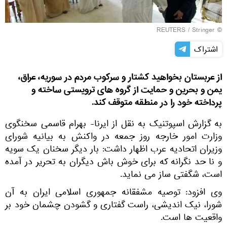
REUTERS
/ Stringer
©
اشتراک
از عربستان بخواهید کشتار و سرکوب مردم در سوریه، عراق،
یمن و بحرین و حمایت از گروه های ترویستی ساخته و
پرداخته خود را در منطقه متوقف کند.
به گزارش اسپوتنیک به نقل از ایرنا- بهرام قاسمی سخنگوی
وزارت امور خارجه روز جمعه در واکنش به بیانیه شورای
وزیران اتحادیه عرب اظهار داشت: بار دیگر سخنان یک سویه
و نا حد نگرانه که برای خوش باش دیگران به تحریر در آمده
است، شگفتی ساز می نماید.
وی افزود: توصیه مشفقانه جمهوری اسلامی ایران به آن
شورا، نیک اندیشی، راست گفتاری و گشودن چشمان خود بر
واقعیت ها است.