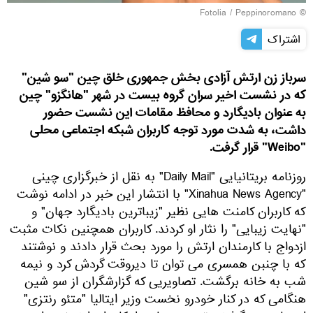
Fotolia
/ Peppinoromano
©
اشتراک
سرباز زن ارتش آزادی بخش جمهوری خلق چین "سو شین"
که در نشست اخیر سران گروه بیست در شهر "هانگزو" چین
به عنوان بادیگارد و محافظ مقامات این نشست حضور
داشت، به شدت مورد توجه کاربران شبکه اجتماعی محلی
"Weibo" قرار گرفت.
روزنامه بریتانیایی "Daily Mail" به نقل از خبرگزاری چینی
"Xinahua News Agency" با انتشار این خبر در ادامه نوشت
که کاربران کامنت هایی نظیر "زیباترین بادیگارد جهان" و
"نهایت زیبایی" را نثار او کردند. کاربران همچنین نکات مثبت
ازدواج با کارمندان ارتش را مورد بحث قرار دادند و نوشتند
که با چنبن همسری می توان تا دیروقت گردش کرد و نیمه
شب به خانه برگشت. تصاویریی که گزارشگران از سو شین
هنگامی که در کنار خودرو نخست وزیر ایتالیا "متئو رنتزی"