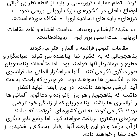
کردند. تمام عملیات تروریستی را باید از نقطه نظر بی ثباتی
اوضاع داخلی در کشورهای بزرگ اروپایی بررسی نمود. «
درزهای» پایه های اتحادیه اروپا « شکاف خورده است».
به عقیده کارشناس روسیه، سیاست اشتباه و غلط مقامات
اروپایی علت اصلی بروز این رویدادهاست.
— مقامات کنونی فرانسه و آلمان فکر می کردند
پناهجویانی که به کشور آنها پناهنده می شوند سپاسگزار و
مطیع و فرمانبردار آنها خواهند بود. اما متأسفانه پناهجویان
طور دیگری فکر می کنند. آنها سپاسگزار آلمانی ها، فرانسوی
ها و انگلیسی ها نخواهند بود. هر چیزی که راحت بدست
آید ارزشی نخواهد داشت. در این رابطه نباید انتظار
داشت که پناهجویان هر روز زانو زده و دعاگوی آلمانی ها
و فرانسوی ها باشند. پناهجویان که از زندگی خودناراضی
بودند فکر می کردند به این کشورهای ثروتمند که بیایند
چیزهای بیشتری دریافت خواهند کرد. اما وضع طور دیگری
از آب درآمد و در این رابطه، آنها رفتار بحدکافی شدیدی از
خود نشان خواهند داد».