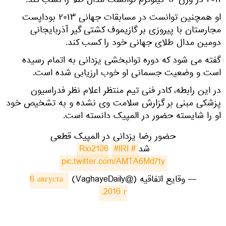
۲۰۱۱ در وزن ۹۶ کیلوگرم توانست مدال طلا را کسب کند.
او همچنین توانست در مسابقات جهانی ۲۰۱۳ بوداپست
مجارستان با پیروزی بر گازیموف کشتی ‌گیر آذربایجانی
دومین مدال طلای جهانی خود را کسب کند.
گفته می شود که دوره توانبخشی یزدانی به اتمام رسیده
است و وضعیت جسمانی او خوب ارزیابی شده است.
در این رابطه، کادر فنی تیم منتظر اعلام نظر فدراسیون
پزشکی مبنی بر گزارش سلامت وی نشده و به تشخیص خود
او را شایسته حضور در المپیک دانسته است.
حضور رضا یزدانی در المپیک قطعی
شد
#Rio2106
#IRI
pic.twitter.com/AMTA6Md7ty
— وقایع اتفاقیه (@VaghayeDaily)
6 августа 
2016 г.