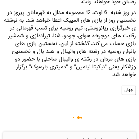
رقیبان خود خواهند رفت.
در روز شنبه 6 اوت، 12 مجموعه مدال به قهرمانان پیروز در
نخستین روز از بازی های المپیک اعطا خواهد شد. به نوشته
ی خبرگزاری ریانووستی، تیم روسیه برای کسب قهرمانی در
رقابت های دوچرخه سوای، جودو، شنا، تیراندازی و شمشیر
بازی حساب می کند. گذشته از این، نخستین بازی های
بانوان روسیه در رشته های والیبال و هند بال و نخستین
بازی های مردان در رشته ی والیبال ساحلی با حضور دو
وزشکار یعنی "نیکیتا لیامین" و "دمیتری بارسوک" برگزار
خواهد شد.
جهان