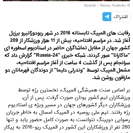
© Sputnik / Alexey Kudenko
اشتراک
رقابت های المپیک تابستانه 2016 در شهر ریودوژانیرو برزیل
آغاز شد. در مراسم افتتاحیه، بیش از 11 هزار ورزشکار از 209
کشور جهان از مقابل تماشاگران حاضر در استادیوم اسطوره ای
"ماکارانا" عبور کردند. شبکه خبری "Russia-24" گزارش داد که
سرانجام پس از گذشت 4 ساعت از آغاز مراسم افتتاحیه،
مشعل المپیک توسط "وندرلی دلیما" از دوندگان قهرمانان دو
مارافون روشن شد.
بر اساس سنت همیشگی المپیک، نخستین رژه توسط
ورزشکاران تیم کشور یونان صورت گرفت. پس از آن،
ورزشکاران دیگر کشورهای جهان در مسیر ویژه ی استادیوم
رژه رفتند. تیم ملی روسیه در المپیک امسال به خاطر جریان
رسوایی دوپینگ نتوانست به صورت کامل حضور یابد و تنها
280 نفر از ورزشکاران این کشور در المپیک ریو-2016 به پیکار