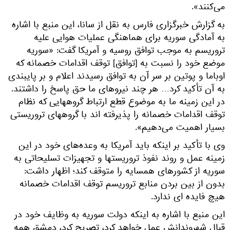
می‌کنند».
به گزارش خبرگزاری فارس به نقل از سانا، این منبع با اشاره
به آمادگی سوریه برای هماهنگی عملیات هوایی علیه
تروریسم به موجب توافق روسیه و آمریکا گفت: «سوریه
موضع خود را نسبت به [توافق] توقف اقدامات خصمانه که
اوباما و پوتین بر سر آن به توافق رسیدند اعلام و بر پایبندی
به آن تأکید کرد… هر چند نیروهای ما حق پاسخ را داشتند.
در این زمینه ما به موضوع قطع ارتباط گروههایی که نظام
توقف اقدامات خصمانه را پذیرفته اند با گروههای تروریستی
بسیار اهمیت می‌دهیم».
وی با تأکید بر اینکه باید آمریکا به وعده‌های خود در این
زمینه عمل و روند نفوذ تروریستها و تجهیزات تسلیحاتی به
سوریه از کشورهای همسایه را متوقف کند؛ اظهار داشت:
بدون از بین بردن منابع تروریسم توقف اقدامات خصمانه
هیچ فایده ای ندارد.
این منبع با اشاره به اینکه دولت سوریه به وظایف خود در
قبال شهروندانش عمل خواهد کرد، تصریح کرد، دمشق همه