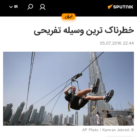
IR
ایران
خطرناک ترین وسیله تفریحی
22:44 05.07.2016
© AP Photo / Kamran Jebreili