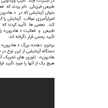
در اینترنت چند کلیپ ویدئویی ظ
طبیعی فیزیکی نام بردند که فع
اسرارآمیزی عواقب آزمایش را
کند. بعضی ها تأیید کردند که 
طبیعی و فعالیت « هادرون» را مو
تأیید رسمی قرار نگرفته اند.
برخورد دهنده بزرگ « هادرون»
دستگاه آزمایشی از این نوع در ج
هادرون»، تئوری های تحریک آم
هیچ یک از آنها را مورد تأیید قرار