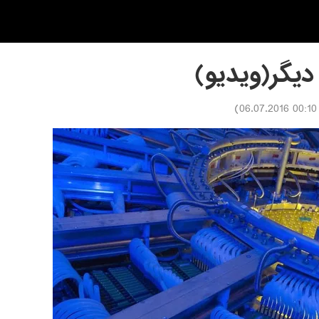
 دیگر(ويديو)
)
00:10 06.07.2016