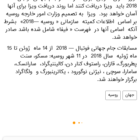
2018 باید ویزا دریافت کنند اما روند دریافت ویزا برای آنها
آسان خواهد بود. ویزا به تصمیم وزارت امور خارجه روسیه
بر اساس اطلاعات کمیته سازمانی « روسیه —2018» بشرط
آنکه اسامی آنها در فهرست « فیفا» شامل شده باشد صادر
خواهد شد.
مسابقات جام جهانی فوتبال — 2018 از 14 ماه ژوئن تا 15
ماه ژوئیه سال 2018 در 11 شهر روسیه: مسکو، سنت
پطربورگ، قازان، راستوف کنار دن، کالیننیگراد، سارانسک،
سامارا، سوچی ، نیژنی نوگورود ، یکاترینبورگ و ولگاگراد
برگزار خواهند شد.
جهان
روسیه