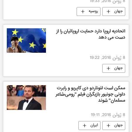
8 ژوئن 2016, 19:33
جهان
روسیه
اتحادیه اروپا دارد حمایت اروپائیان را از
دست می دهد
8 ژوئن 2016, 19:22
جهان
ممکن است لئوناردو دی کاپریو و رابرت
داونی جونیور بازیگران فیلم "رومی،شاعر
مسلمان" شوند
8 ژوئن 2016, 19:11
جهان
ایران