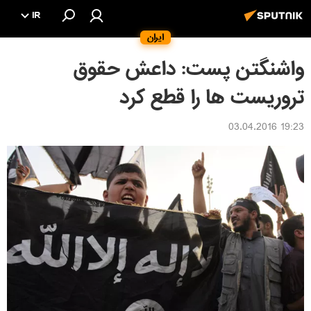
IR
ایران
واشنگتن پست: داعش حقوق
تروریست ها را قطع کرد
19:23 03.04.2016