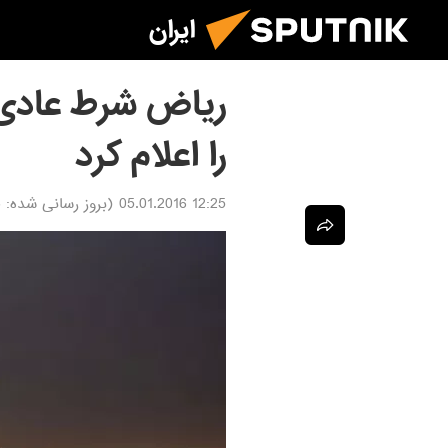
ایران
ریاض شرط عادی س
را اعلام کرد
12:25 05.01.2016
(بروز رسانی شده:
6