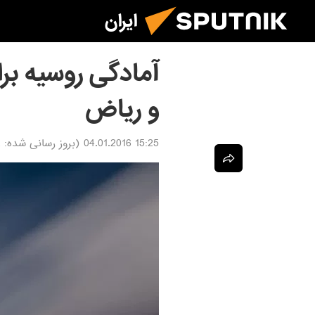
ایران
آمادگی روسیه بر
و ریاض
15:25 04.01.2016
(بروز رسانی شده:
6