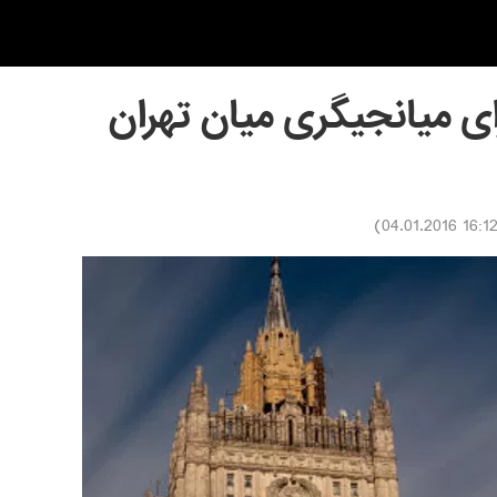
ای میانجیگری میان تهران
)
16:12 04.01.201