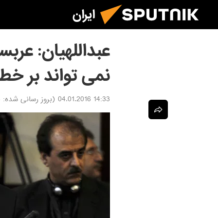
ایران
عبداللهیان: عربست
نمی تواند بر خ
14:33 04.01.2016
(بروز رسانی شده:
6