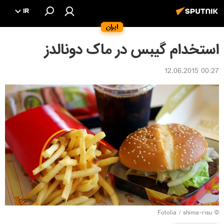
IR
ایران
استخدام گیبس در ماک دونالدز
00:27 12.06.2015
Fotolia
/ shima-risu
©