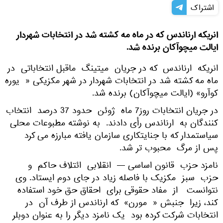
اشتراک
انریکه ارناندس که در ماه مه کشته شد در انتخابات شهردار
ایالت میچوآکان برنده شد.
انریکه ارناندس که در جریان میتینگ ماقبل انتخاباتی در
ماه مه کشته شد در انتخابات شهردار در شهر مکزیکی « یوره
کوآرو» (ایالت میچوآکان) برنده شد.
در جریان انتخابات روز7 ماه ژوئن حدود 37 درصد انتخاب
کنندگان به ارناندس رأی دادند. به نوشته مطبوعات محلی
سیاستمدار که با جنایتکاری سازمان یافته مبارزه می کرد
پس از مرگ محبوب تر شد.
نامزد حزب قانون اساسی — انقلابی ائتلاف حاکم و
حزب سبز مکزیک با فاصله زیاد در جای دوم ایستاد. وی
نتوانست از مفاد حقوقی برای احقاق حق خود استفاده
کند، زیرا جنبش « مورن» که ارناندس از طرف آن در
انتخابات شرکت کرده بود یک نامزد دیگر را به عنوان دوبلر