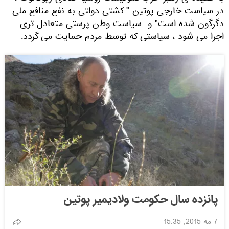
در سیاست خارجی پوتین " کشتی دولتی به نفع منافع ملی
دگرگون شده است" و سیاست وطن پرستی متعادل تری
اجرا می شود ، سیاستی که توسط مردم حمایت می گردد.
پانزده سال حکومت ولادیمیر پوتین
7 مه 2015, 15:35