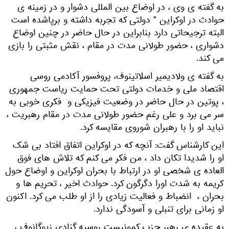
به گفته ی وی ، در اوضاع بین المللی دشوار و در زمینه ی
حوادث در اوکراین " دولتی که تجربه داشته و برپاشده است
البته ترجیحاتی دارد بنابراین در حال حاضر در چنین اوضاع
دشواری ، حضور طولانی مدت در مقام ، نقش مثبتی را بازی
می کند.
به گفته ی ولادیمیر اسلاتینوف، پروفسور آکادمی روسی
اقتصاد ملی و خدمات دولتی تحت حمایت ریاست جمهوری
، پوتین در حال حاضر در وضعیت فیزیکی و فکری خوبی به
سر می برد و علی رغم حضور طولانی مدت در مقام رهبریت ،
نباید او را با رهبران شوروی مقایسه کرد.
این کارشناس گفت: آنچه که در اوکراین اتفاق افتاد بی شک
او را شدیدا تکان داد ، من فکر می کنم که تلاش های فوق
العاده ی شخصی او در ارتباط با بحران اوکراین و اوضاع حول
کریمه به شدت اورا دگرگون کرد. حوادث اخیر ، تحریم ها و
بحران ، انضباط و فعالیت زیادی را از او طلب می کرد. اکنون
او زمانی برای تنبلی و آسودگی ندارد.
به عقیده ی رهبر حزب کمونیست روسیه گنادی زیوگانوف ،