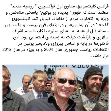
فرانس کلینتسویچ، معاون اول فراکسیون " روسیه متحد"
معتقد است که ظهور " پدیده ی پوتین" پاسخی مشخص و
ویژه به انتظارات مردم از مقامات تبدیل شد. کلینتسویچ
گفت: " در آن زمان یعنی در ابتدای قرن بیست و یک ، این
مسئله قبل از همه به معنای مبارزه با کاپیتالیسم اشراف
سالاری و بازگشت دولت به زمینه ی اجتماعی بود. این
فاکتورها در پایه و اساس پیروزی ولادیمیر پوتین در
انتخابات ریاست جمهوری سال 2004 و به ویژه در سال 2015
قرار داشت.