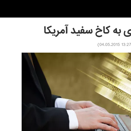
 به کاخ سفید آمریکا
)
13:27 04.05.201