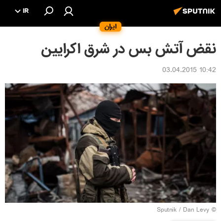
IR
ایران
نقض آتش بس در شرق اکرایین
10:42 03.04.2015
© Sputnik / Dan Levy